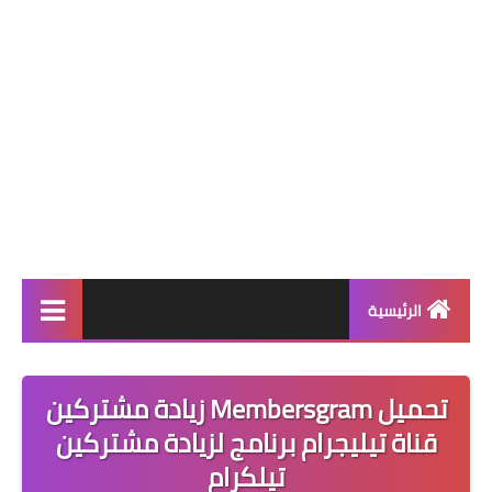
الرئيسية
اخبار التكنلوجيا
تحميل Membersgram زيادة مشتركين
ارقام وهمية امريكية
قناة تيليجرام برنامج لزيادة مشتركين
العاب
تيلكرام