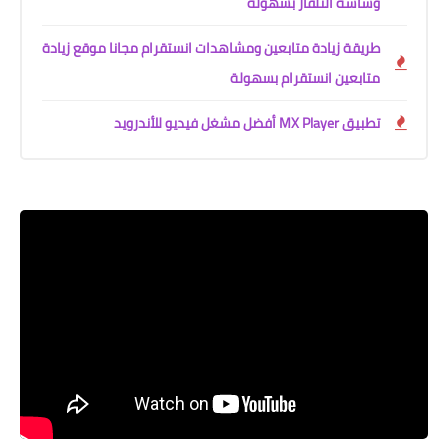
وشاشة التلفاز بسهولة
طريقة زيادة متابعين ومشاهدات انستقرام مجانا موقع زيادة
متابعين انستقرام بسهولة
تطبيق MX Player أفضل مشغل فيديو للأندرويد