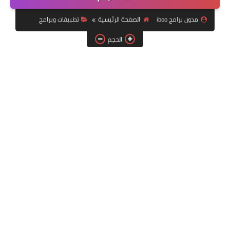
تطبيقات بث مباشر وقنوات
مدون برامج iboo
الصفحة الرئيسية
تطبيقات وبرامج
تطبيقات وبرامج
الحجم
شروحات منوعة
عروض تركسل في تركية
كمبيوتر
واتساب بلس