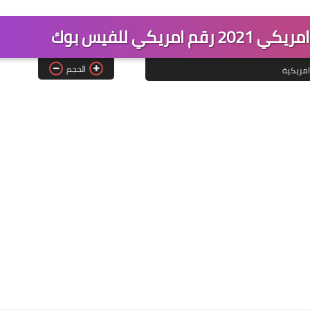
كي للفيس بوك
الحجم
امريكية