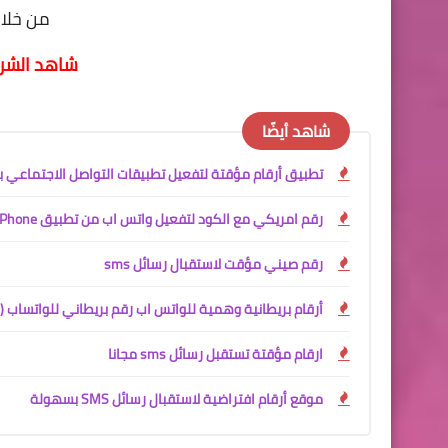
من خلا
شاهد الشرح
شاهد أيضًا
تطبيق أرقام مؤقتة لتفعيل تطبيقات التواصل الاجتماعي بس
رقم امريكي مع الكود لتفعيل واتس اب من تطبيق OnPhone
رقم صيني مؤقت لاستقبال رسائل sms
أرقام بريطانية وهمية للواتس اب رقم بريطاني للواتساب (+44
ارقام مؤقتة تستقبل رسائل sms مجانا
موقع أرقام افتراضية لاستقبال رسائل SMS بسهولة