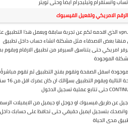
ساب وانستقرام وتيليجرام ايضاً وحتى تويتر
لرقم الامريكي وتفعيل الفيسبوك
في بداية الامر يجب عليك صديقي تشغيل تطبيق الـvpn الذي اقدمه لكم عن تجربة سابقة ويعمل هذا التطبيق
انشاء حساب داخل تطبيق
 من سيرفر امريكي حتى يتناسق السيرفر من تطبيق الارقام ويقوم ب
شكلة الموجودة
يق Talkatone من الروابط الموجودة اسفل الصفحة وتقوم بفتح التطبيق ثم تقوم مباشرةً
بالضغط على كلمة Sign up ليتم تحويلك الى الصفحة التالية ويقوم التطب
يل عن طريق فيسبوك او جوجل او جيميل من الايميلات الرسم
ة وانصحك بتسجيل ايميل حقيقي حتى تحافظ على حسابك داخل
بيق مدى الحياة