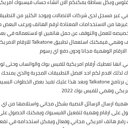
فلوس وبكل بساطة يمكنكم الان انشاء حساب فيسبوك امريك
مي
غير مسجل لدى شركات الاتصالات ويوجد الكثير من التطبيق
غيرها من الاستخدامات المعتادة لرقم الهاتف
ويرغب البعض م
يصه للعمل والتوقف عن حمل هاتفين او لاستعماله في ب
الخدمات واياً كان هدفك من الحصول على رقم هاتف وهمي فيمكنك استعمال تطبيق Talkatone للار
 الارقام الوهمية مجانا ودون دفع اي رسوم
دعي انها تعطيك
أرقام امريكية للفيس بوك
والواتساب وحتى لو
وك لذلك اقدم لكم احد افضل التطبيقات المجربة والذي يمنحك
 برنامج
Talkatone وبعد هذا عليك تفيذ بعض الخطوات البسي
يكي وهمي للفيس بوك 2022
للارقام الامريكية الوهمية ارسال الرسائل النصية بشكل مجاني واستلامها من اي
صول على ارقام وهمية لتفعيل الفيسبوك ويمكنك الحصول على
م للفيس بوك فتطبيق Talkatone يمنحك رقم هاتف امريكي مجاني وفعال ويمكن استخدامه في تف