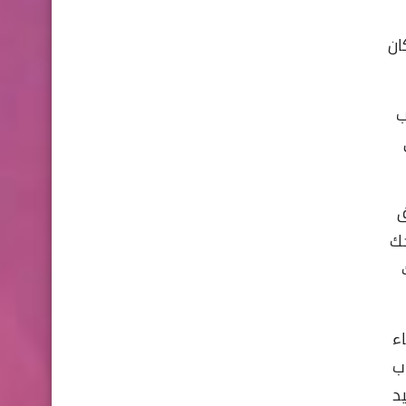
ان
ب
ق
ك
 وانهاء
ب
د