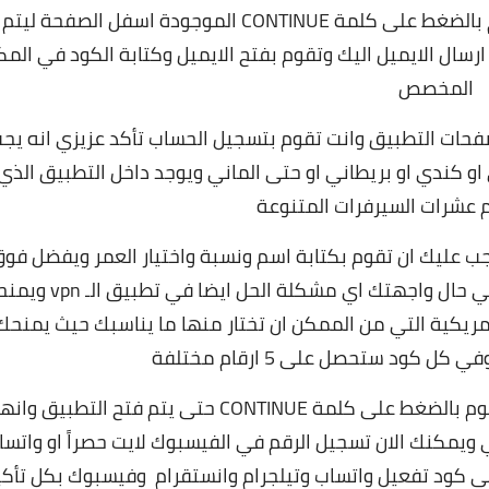
وتقوم بكتابة لايميل الموجود في هاتفك وتقوم بالضغط على كلمة CONTINUE الموجودة اسفل الصفحة ليتم
 ارسال الايميل اليك وتقوم بفتح الايميل وكتابة الكود في المك
المخصص
ت التطبيق وانت تقوم بتسجيل الحساب تأكد عزيزي انه يج
 على سيرفر امريكي او كندي او بريطاني او حتى الماني ويوجد داخل التطبيق الذي
 عشرات السيرفرات المتنوعة
جب عليك ان تقوم بكتابة اسم ونسبة واختيار العمر ويفضل فو
ويمنح
امريكية
التي من الممكن ان تختار منها ما يناسبك حيث يمنحك
 كود ستحصل على 5 ارقام مختلفة
وبعد ان تقوم بتحديد رقم تقوم بالضغط عليه ثم تقوم بالضغط على كلمة CONTINUE حتى يتم فتح التطبيق
ي
ويمكنك الان تسجيل الرقم في الفيسبوك لايت حصراً او واتسا
ى كود تفعيل واتساب وتيلجرام وانستقرام وفيسبوك بكل تأكي