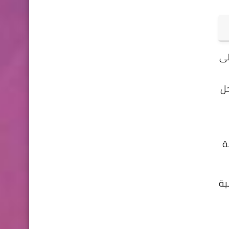
 على
حل
يق بسؤالك ان كان عمرك اقل من 16 سنة
ية