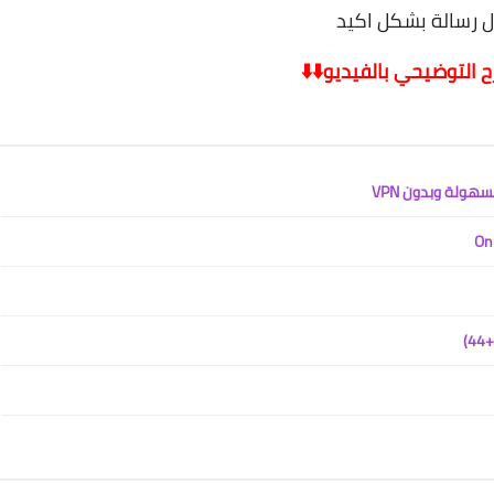
ل رسالة بشكل اكيد
 التوضيحي بالفيديو⬇️⬇️
هولة وبدون VPN
)