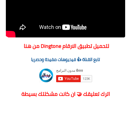
لتحميل تطبيق الارقام Dingtone من هنا
تابع القناة 👍 فيديوهات مفيدة وحصريا
اترك تعليقك 🤝 ان كانت مشكلتك بسيطة