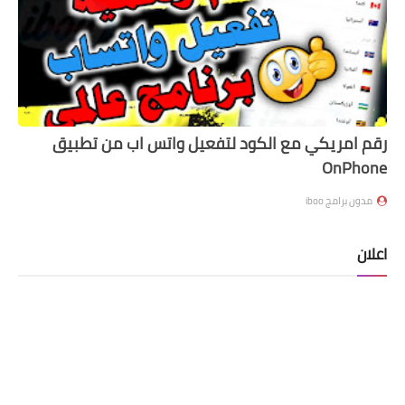
رقم امريكي مع الكود لتفعيل واتس اب من تطبيق
OnPhone
مدون برامج iboo
اعلان