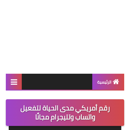
الرئيسية
اخبار التكنلوجيا
رقم أمريكي مدى الحياة لتفعيل
ارقام وهمية امريكية
واتساب وتليجرام مجانًا
العاب