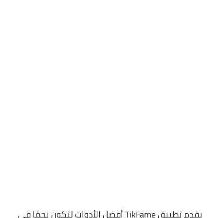
يقدم تطبيق TikFame أفضل الأدوات لتكون نجمًا في