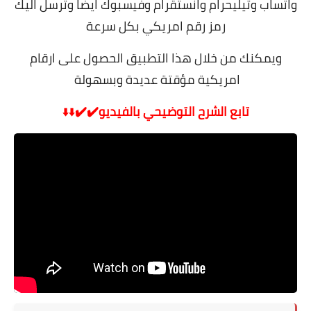
واتساب وتيليحرام وانستقرام وفيسبوك ايضا وترسل اليك
رمز رقم امريكي بكل سرعة
ويمكنك من خلال هذا التطبيق الحصول على ارقام
امريكية مؤقتة عديدة وبسهولة
تابع الشرح التوضيحي بالفيديو✔️✔️
⬇️⬇️