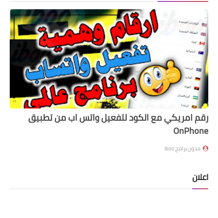
رقم امريكي مع الكود لتفعيل واتس اب من تطبيق
OnPhone
مدون برامج iboo
اعلان