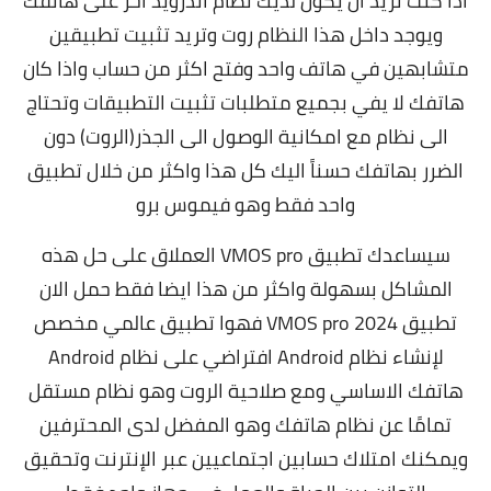
اذا كنت تريد أن يكون لديك نظام أندرويد آخر على هاتفك
ويوجد داخل هذا النظام روت وتريد تثبيت تطبيقين
متشابهين في هاتف واحد وفتح اكثر من حساب واذا كان
هاتفك لا يفي بجميع متطلبات تثبيت التطبيقات وتحتاج
الى نظام مع امكانية الوصول الى الجذر(الروت) دون
الضرر بهاتفك حسناً اليك كل هذا واكثر من خلال تطبيق
واحد فقط وهو فيموس برو
سيساعدك تطبيق VMOS pro العملاق على حل هذه
المشاكل بسهولة واكثر من هذا ايضا فقط حمل الان
تطبيق 2024 VMOS pro فهوا تطبيق عالمي مخصص
لإنشاء نظام Android افتراضي على نظام Android
هاتفك الاساسي ومع صلاحية الروت وهو نظام مستقل
تمامًا عن نظام هاتفك وهو المفضل لدى المحترفين
ويمكنك امتلاك حسابين اجتماعيين عبر الإنترنت وتحقيق