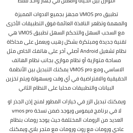
التوازن بين الحياة والعمل في جهاز واحد فقط
تطبيق VMOS pro مجهز بجميع الادوات المميزة
والمهمة وتظهر النافذة العائمة فوق التطبيقات الأخرى
مع السحب السهل والتحكم السهل تطبيق VMOS هي
تقنية جديدة ومبتكرة بشكل رهيب ويعمل على محاكاة
نظام تشغيل Android أصلي آخر على هاتفك الخاص مثل
مساحة متوازية أو نظام موازي بجانب نظام الهاتف
الاساسي ومع VMOS pro يمكنك التبديل بين الأنظمة
الحقيقية والافتراضية في أي وقت وبسهولة ويتم تخزين
البيانات والتطبيقات محليا على النظام الثاني
ويمكنك تبديل الزر في خيارات المطور لمنح إذن الجذر او
لا في برنامج فيموس ويوجد ضمن نسخة vmos pro
العديد من الرومات المختلفة حيث يوجد رومات بنظام
عادي ورومات مع روت ورومات مع متجر بلاي ويمكنك