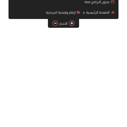
مدون البرامج iboo
تطبيقات بث مباشر وقنوات
الصفحة الرئيسية
ارقام وهمية امريكية
تطبيقات وبرامج
الحجم
شروحات منوعة
عروض تركسل في تركية
كمبيوتر
واتساب بلس