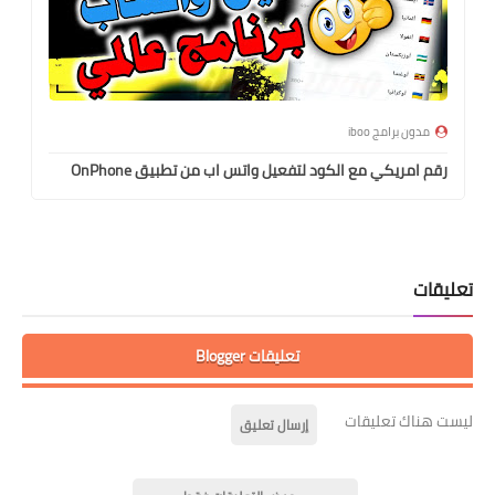
مدون برامج iboo
رقم امريكي مع الكود لتفعيل واتس اب من تطبيق OnPhone
تعليقات
تعليقات Blogger
ليست هناك تعليقات
إرسال تعليق